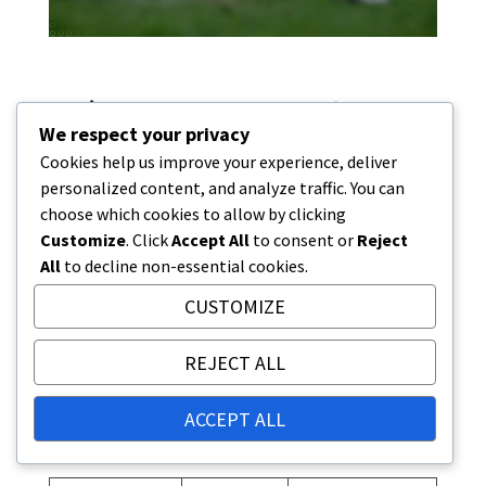
¿Cómo se compara el
We respect your privacy
estadio con otros recintos
Cookies help us improve your experience, deliver
personalized content, and analyze traffic. You can
en Toronto?
choose which cookies to allow by clicking
El estadio de la Universidad de Toronto tiene
Customize
. Click
Accept All
to consent or
Reject
una capacidad de asientos de alrededor de
All
to decline non-essential cookies.
5,000, lo que lo hace más pequeño que muchos
CUSTOMIZE
otros recintos de la ciudad, como el BMO Field
y el Scotiabank Arena. Sin embargo, tiene un
REJECT ALL
significado histórico y sirve como un lugar clave
para eventos universitarios y actividades
ACCEPT ALL
comunitarias.