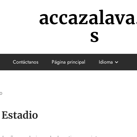
accazalava
s
Contáctanos
Página principal
Idioma
io
 Estadio