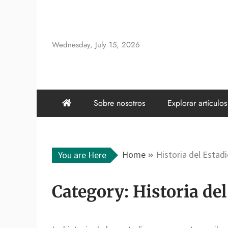
Skip
to
content
Wednesday, July 15, 2026
Sobre nosotros
Explorar artículos
Home
Historia del Estad
You are Here
Category:
Historia del