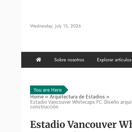
Skip
to
content
Wednesday, July 15, 2026
Sobre nosotros
Explorar artículos
You are Here
Home
Arquitectura de Estadios
Estadio Vancouver Whitecaps FC: Diseño arquit
construcción
Estadio Vancouver Wh