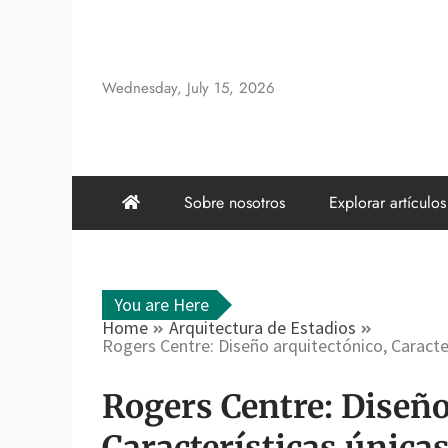
Skip
to
content
Wednesday, July 15, 2026
Sobre nosotros
Explorar artículos
You are Here
Home
Arquitectura de Estadios
Rogers Centre: Diseño arquitectónico, Caracte
Rogers Centre: Diseño
Características únicas