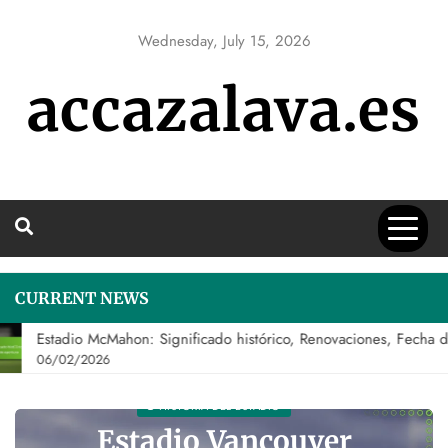
Skip
to
Wednesday, July 15, 2026
content
accazalava.es
CURRENT NEWS
Estadio McMahon: Significado histórico, Renovaciones, Fecha de
06/02/2026
CAPACIDAD DEL ESTADIO
Tim Hortons Field: