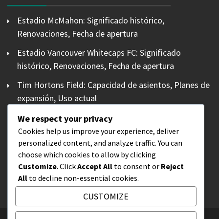
Estadio McMahon: Significado histórico,
Renovaciones, Fecha de apertura
Estadio Vancouver Whitecaps FC: Significado
histórico, Renovaciones, Fecha de apertura
Tim Hortons Field: Capacidad de asientos, Planes de
expansión, Uso actual
Estadio de la Mancomunidad: Capacidad de
We respect your privacy
asientos, Planes de expansión, Uso actual
Cookies help us improve your experience, deliver
personalized content, and analyze traffic. You can
Bmo Field: Capacidad de asientos, Planes de
choose which cookies to allow by clicking
expansión, Uso actual
Customize
. Click
Accept All
to consent or
Reject
All
to decline non-essential cookies.
CUSTOMIZE