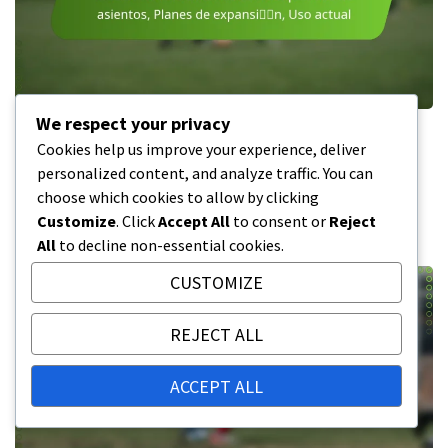
We respect your privacy
Estadio de la Mancomunidad: Capacidad
Cookies help us improve your experience, deliver
de asientos, Planes de expansión, Uso
personalized content, and analyze traffic. You can
actual
choose which cookies to allow by clicking
05/02/2026
Customize
. Click
Accept All
to consent or
Reject
All
to decline non-essential cookies.
CUSTOMIZE
REJECT ALL
ACCEPT ALL