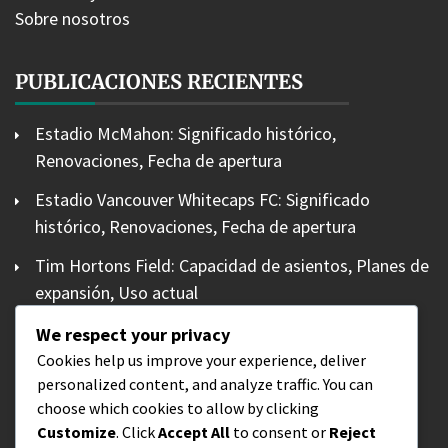
Sobre nosotros
PUBLICACIONES RECIENTES
Estadio McMahon: Significado histórico,
Renovaciones, Fecha de apertura
Estadio Vancouver Whitecaps FC: Significado
histórico, Renovaciones, Fecha de apertura
Tim Hortons Field: Capacidad de asientos, Planes de
expansión, Uso actual
Estadio de la Mancomunidad: Capacidad de
We respect your privacy
asientos, Planes de expansión, Uso actual
Cookies help us improve your experience, deliver
personalized content, and analyze traffic. You can
Bmo Field: Capacidad de asientos, Planes de
choose which cookies to allow by clicking
expansión, Uso actual
Customize
. Click
Accept All
to consent or
Reject