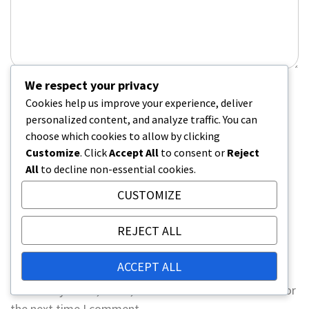
We respect your privacy
Name
*
Cookies help us improve your experience, deliver
personalized content, and analyze traffic. You can
choose which cookies to allow by clicking
Customize
. Click
Accept All
to consent or
Reject
Email
*
All
to decline non-essential cookies.
CUSTOMIZE
Website
REJECT ALL
ACCEPT ALL
Save my name, email, and website in this browser for
the next time I comment.